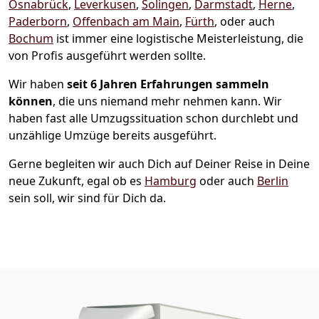
Osnabrück
,
Leverkusen
,
Solingen
,
Darmstadt
,
Herne
,
Paderborn
,
Offenbach am Main
,
Fürth
, oder auch
Bochum
ist immer eine logistische Meisterleistung, die
von Profis ausgeführt werden sollte.
Wir haben
seit
6 Jahren Erfahrungen sammeln
können
, die uns niemand mehr nehmen kann. Wir
haben fast alle Umzugssituation schon durchlebt und
unzählige Umzüge bereits ausgeführt.
Gerne begleiten wir auch Dich auf Deiner Reise in Deine
neue Zukunft, egal ob es
Hamburg
oder auch
Berlin
sein soll, wir sind für Dich da.