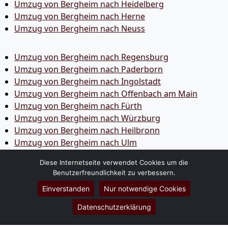
Umzug von Bergheim nach Heidelberg
Umzug von Bergheim nach Herne
Umzug von Bergheim nach Neuss
Umzug von Bergheim nach Regensburg
Umzug von Bergheim nach Paderborn
Umzug von Bergheim nach Ingolstadt
Umzug von Bergheim nach Offenbach am Main
Umzug von Bergheim nach Fürth
Umzug von Bergheim nach Würzburg
Umzug von Bergheim nach Heilbronn
Umzug von Bergheim nach Ulm
Umzug von Bergheim nach Pforzheim
Diese Internetseite verwendet Cookies um die
Umzug von Bergheim nach Wolfsburg
Benutzerfreundlichkeit zu verbessern.
Umzug von Bergheim nach Bottrop
Einverstanden
Nur notwendige Cookies
Umzug von Bergheim nach Göttingen
Umzug von Bergheim nach Reutlingen
Datenschutzerklärung
Umzug von Bergheim nach Bremer­haven