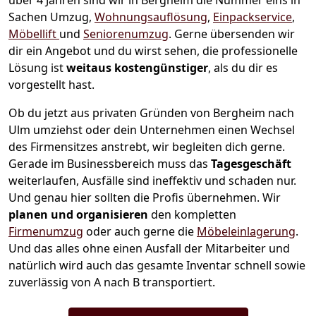
über 4 Jahren sind wir in Bergheim die Nummer eins in
Sachen Umzug,
Wohnungsauflösung
,
Einpackservice
,
Möbellift
und
Seniorenumzug
.
Gerne übersenden wir
dir ein Angebot und du wirst sehen, die professionelle
Lösung ist
weitaus kostengünstiger
, als du dir es
vorgestellt hast.
Ob du jetzt aus privaten Gründen von Bergheim nach
Ulm umziehst oder dein Unternehmen einen Wechsel
des Firmensitzes anstrebt, wir begleiten dich gerne.
Gerade im Businessbereich muss das
Tagesgeschäft
weiterlaufen, Ausfälle sind ineffektiv und schaden nur.
Und genau hier sollten die Profis übernehmen.
Wir
planen und organisieren
den kompletten
Firmenumzug
oder auch gerne die
Möbeleinlagerung
.
Und das alles ohne einen Ausfall der Mitarbeiter und
natürlich wird auch das gesamte Inventar schnell sowie
zuverlässig von A nach B transportiert.