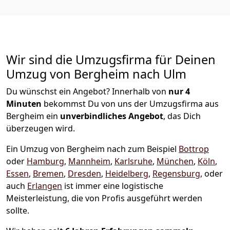
Wir sind die Umzugsfirma für Deinen
Umzug von Bergheim nach Ulm
Du wünschst ein Angebot? Innerhalb von
nur 4
Minuten
bekommst Du von uns der Umzugsfirma aus
Bergheim ein
unverbindliches Angebot
, das Dich
überzeugen wird.
Ein Umzug von Bergheim nach zum Beispiel
Bottrop
oder
Hamburg
,
Mannheim
,
Karlsruhe
,
München
,
Köln
,
Essen
,
Bremen
,
Dresden
,
Heidelberg
,
Regensburg
, oder
auch
Erlangen
ist immer eine logistische
Meisterleistung, die von Profis ausgeführt werden
sollte.