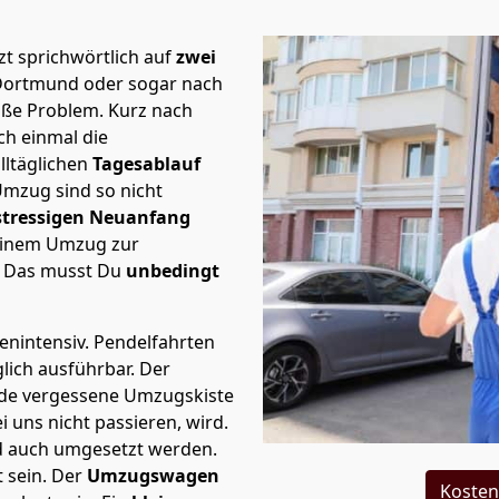
t sprichwörtlich auf
zwei
 Dortmund oder sogar nach
roße Problem.
Kurz nach
h einmal die
lltäglichen
Tagesablauf
Umzug sind so nicht
stressigen Neuanfang
 einem Umzug zur
. Das musst Du
unbedingt
tenintensiv. Pendelfahrten
lich ausführbar.
Der
Jede vergessene Umzugskiste
i uns nicht passieren, wird.
d auch umgesetzt werden.
 sein. Der
Umzugswagen
Kosten