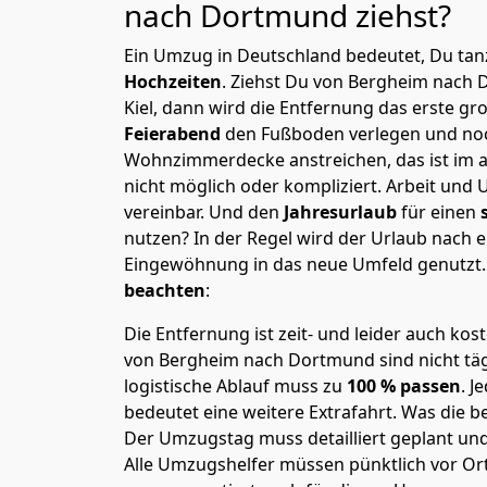
nach Dortmund
ziehst?
Ein Umzug in Deutschland bedeutet, Du tanz
Hochzeiten
. Ziehst Du von Bergheim nach
Kiel, dann wird die Entfernung das erste g
Feierabend
den Fußboden verlegen und noc
Wohnzimmerdecke anstreichen, das ist im a
nicht möglich oder kompliziert.
Arbeit und 
vereinbar. Und den
Jahresurlaub
für einen
nutzen? In der Regel wird der Urlaub nach
Eingewöhnung in das neue Umfeld genutzt
beachten
:
Die Entfernung ist zeit- und leider auch kos
von Bergheim nach Dortmund sind nicht täg
logistische Ablauf muss zu
100 % passen
. 
bedeutet eine weitere Extrafahrt. Was die be
Der Umzugstag muss detailliert geplant un
Alle Umzugshelfer müssen pünktlich vor Ort