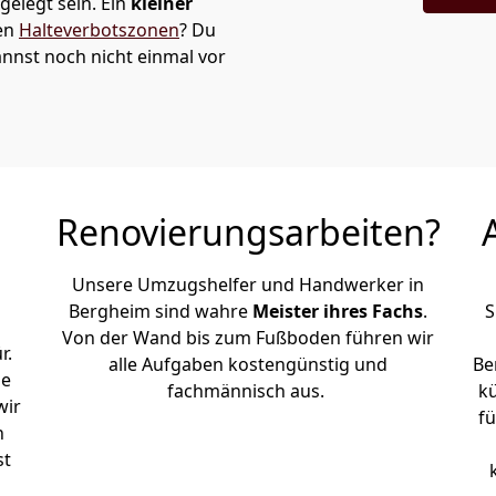
elegt sein. Ein
kleiner
den
Halteverbotszonen
? Du
nnst noch nicht einmal vor
Renovierungsarbeiten?
Unsere Umzugshelfer und Handwerker in
Bergheim sind wahre
Meister ihres Fachs
.
S
Von der Wand bis zum Fußboden führen wir
r.
alle Aufgaben kostengünstig und
Be
le
fachmännisch aus.
k
wir
fü
h
st