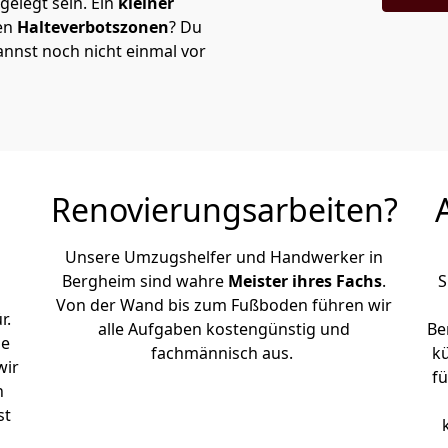
elegt sein. Ein
kleiner
den
Halteverbotszonen
? Du
nnst noch nicht einmal vor
Renovierungsarbeiten?
Unsere Umzugshelfer und Handwerker in
Bergheim sind wahre
Meister ihres Fachs
.
S
Von der Wand bis zum Fußboden führen wir
r.
alle Aufgaben kostengünstig und
Be
le
fachmännisch aus.
k
wir
fü
h
st