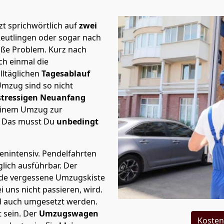
t sprichwörtlich auf
zwei
Reutlingen oder sogar nach
roße Problem.
Kurz nach
h einmal die
lltäglichen
Tagesablauf
Umzug sind so nicht
stressigen Neuanfang
 einem Umzug zur
. Das musst Du
unbedingt
tenintensiv. Pendelfahrten
glich ausführbar.
Der
Jede vergessene Umzugskiste
i uns nicht passieren, wird.
d auch umgesetzt werden.
 sein. Der
Umzugswagen
Kosten