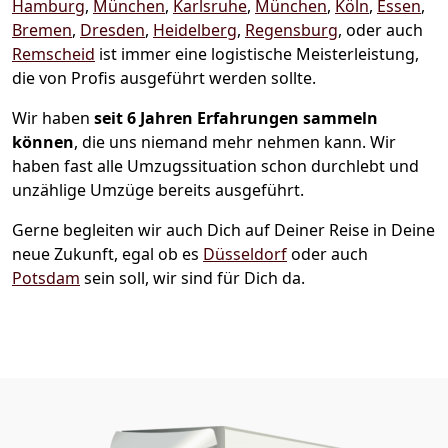
Hamburg
,
München
,
Karlsruhe
,
München
,
Köln
,
Essen
,
Bremen
,
Dresden
,
Heidelberg
,
Regensburg
, oder auch
Remscheid
ist immer eine logistische Meisterleistung,
die von Profis ausgeführt werden sollte.
Wir haben
seit
6 Jahren Erfahrungen sammeln
können
, die uns niemand mehr nehmen kann. Wir
haben fast alle Umzugssituation schon durchlebt und
unzählige Umzüge bereits ausgeführt.
Gerne begleiten wir auch Dich auf Deiner Reise in Deine
neue Zukunft, egal ob es
Düsseldorf
oder auch
Potsdam
sein soll, wir sind für Dich da.