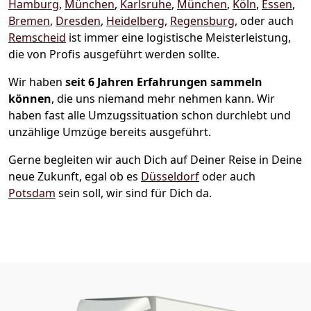
Hamburg
,
München
,
Karlsruhe
,
München
,
Köln
,
Essen
,
Bremen
,
Dresden
,
Heidelberg
,
Regensburg
, oder auch
Remscheid
ist immer eine logistische Meisterleistung,
die von Profis ausgeführt werden sollte.
Wir haben
seit
6 Jahren Erfahrungen sammeln
können
, die uns niemand mehr nehmen kann. Wir
haben fast alle Umzugssituation schon durchlebt und
unzählige Umzüge bereits ausgeführt.
Gerne begleiten wir auch Dich auf Deiner Reise in Deine
neue Zukunft, egal ob es
Düsseldorf
oder auch
Potsdam
sein soll, wir sind für Dich da.