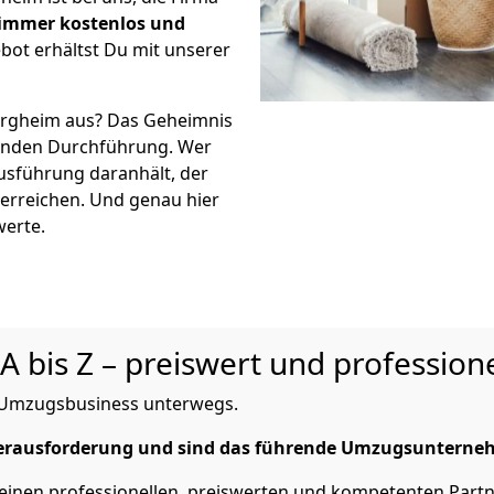
immer kostenlos und
bot erhältst Du mit unserer
Bergheim aus? Das Geheimnis
eßenden Durchführung. Wer
Ausführung daranhält, der
 erreichen. Und genau hier
werte.
A bis Z – preiswert und professione
im Umzugsbusiness unterwegs.
erausforderung und sind das führende Umzugsuntern
 einen professionellen, preiswerten und kompetenten Partn